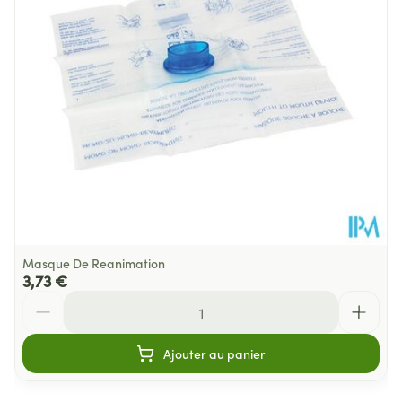
Quantité Du
1000
Paquet
Température ambiante (15°C -
Préservation
25°C)
Masque De Reanimation
3,73 €
Quantité
Ajouter au panier