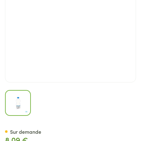
View larger image
Ecotainer Braun Nacl 0,9 % 1
Sur demande
8,09 €