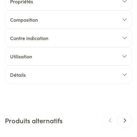
Propriétés
Composition
1
Composition
Contre indication
comprimé
Chlorella (
Chlorella vulgaris
Utilisation
500 mg
Beijerinck
) bio
Détails
CNK
2665149
Fabricants
Be-Life
Produits alternatifs
Marques
Be-Life