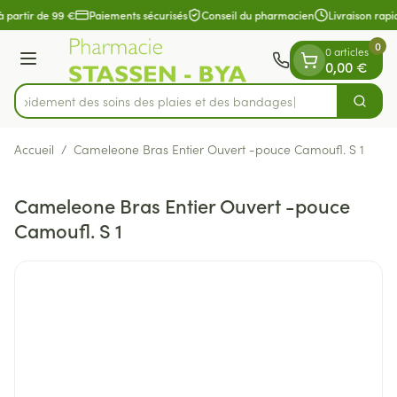
Diapositive 1 de 1
Aller au contenu
à partir de 99 €
Paiements sécurisés
Conseil du pharmacien
Livraison rapi
0
0 articles
Menu
0,00 €
z rapidement des soins des plaies et des bandages
Cherch
Rechercher
Accueil
/
Cameleone Bras Entier Ouvert -pouce Camoufl. S 1
Cameleone Bras Entier Ouvert -pouce
Camoufl. S 1