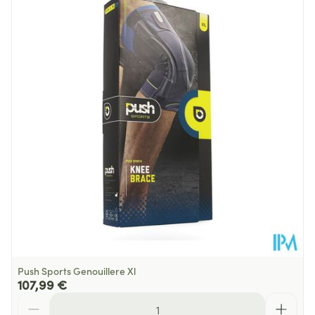
Profondeur
34 mm
Quantité Du
Stuk
Paquet
Température ambiante (15°C -
Préservation
25°C)
Push Sports Genouillere Xl
107,99 €
Quantité