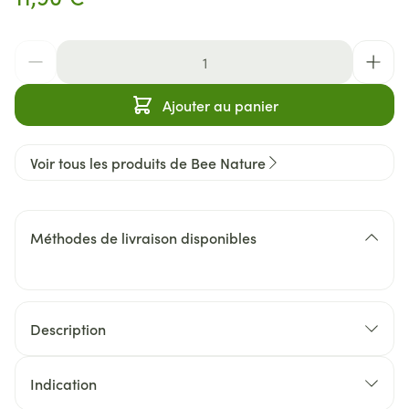
Quantité
Ajouter au panier
Voir tous les produits de Bee Nature
Méthodes de livraison disponibles
Description
Le Gel Douche Doux Babyzz est idéal pour la toilette
quotidienne. Sans savon, il est spécialement
Indication
développé pour la peau sensible des bébés
Gel lavant doux pour les bébés dès la naissance.