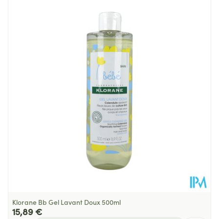
Longueur
55 mm
Profondeur
128 mm
Quantité Du
200
Paquet
Restrictions
Sans colorants
Alimentaires
Température ambiante (15°C -
Préservation
25°C)
Klorane Bb Gel Lavant Doux 500ml
15,89 €