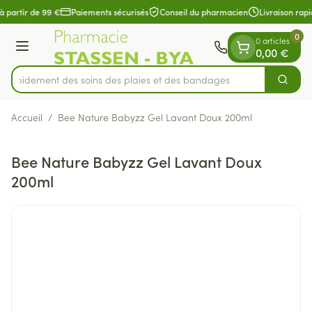
Diapositive 1 de 1
Aller au contenu
à partir de 99 €
Paiements sécurisés
Conseil du pharmacien
Livraison rapi
0
0 articles
Menu
0,00 €
z rapidement des soins des plaies et des bandages
Cherch
Rechercher
Accueil
/
Bee Nature Babyzz Gel Lavant Doux 200ml
Bee Nature Babyzz Gel Lavant Doux
200ml