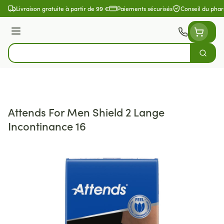
Aller au contenu
Livraison gratuite à partir de 99 €
Paiements sécurisés
Conseil du pha
Menu
Cherch
Rechercher
Attends For Men Shield 2 Lange
Incontinance 16