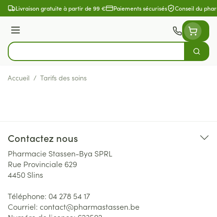
Aller au contenu
Livraison gratuite à partir de 99 €
Paiements sécurisés
Conseil du pha
Menu
Cherch
Rechercher
Accueil
/
Tarifs des soins
Contactez nous
Pharmacie Stassen-Bya SPRL
Rue Provinciale 629
4450
Slins
Téléphone:
04 278 54 17
Courriel:
contact@
pharmastassen.be